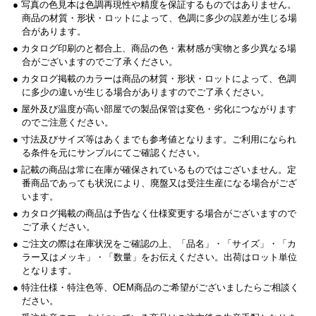
● 写真の色見本は色調再現性や精度を保証するものではありません。
商品の材質・形状・ロットによって、色調に多少の誤差が生じる場
合があります。
● カタログ印刷のと都合上、商品の色・素材感が実物と多少異なる場
合がございますのでご了承ください。
● カタログ掲載のカラーは商品の材質・形状・ロットによって、色調
に多少の違いが生じる場合がありますのでご了承ください。
● 屋外及び温度が高い部屋での製品保管は変色・劣化につながります
のでご注意ください。
● 寸法及びサイズ等はあくまでも参考値となります。ご利用になられ
る条件を元にサンプルにてご確認ください。
● 記載の商品は常に在庫が確保されているものではございません。定
番商品であっても状況により、廃盤又は受注生産になる場合がござ
います。
● カタログ掲載の商品は予告なく仕様変更する場合がございますので
ご了承ください。
● ご注文の際は在庫状況をご確認の上、「品名」・「サイズ」・「カ
ラー又はメッキ」・「数量」をお伝えください。出荷はロット単位
となります。
● 特注仕様・特注色等、OEM商品のご希望がございましたらご相談く
ださい。