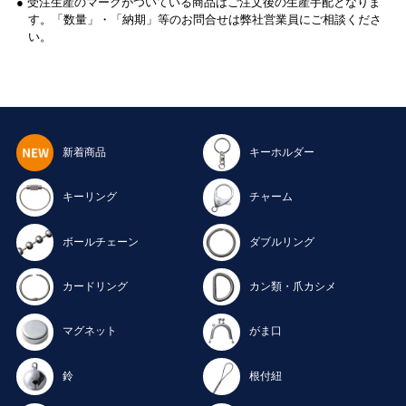
● 受注生産のマークがついている商品はご注文後の生産手配となりま
す。「数量」・「納期」等のお問合せは弊社営業員にご相談くださ
い。
新着商品
キーホルダー
キーリング
チャーム
ボールチェーン
ダブルリング
カードリング
カン類・爪カシメ
マグネット
がま口
鈴
根付紐