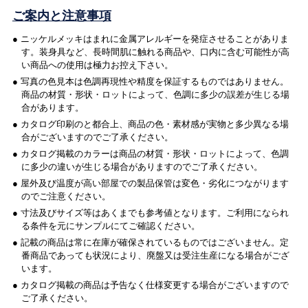
ご案内と注意事項
● ニッケルメッキはまれに金属アレルギーを発症させることがありま
す。装身具など、長時間肌に触れる商品や、口内に含む可能性が高
い商品への使用は極力お控え下さい。
● 写真の色見本は色調再現性や精度を保証するものではありません。
商品の材質・形状・ロットによって、色調に多少の誤差が生じる場
合があります。
● カタログ印刷のと都合上、商品の色・素材感が実物と多少異なる場
合がございますのでご了承ください。
● カタログ掲載のカラーは商品の材質・形状・ロットによって、色調
に多少の違いが生じる場合がありますのでご了承ください。
● 屋外及び温度が高い部屋での製品保管は変色・劣化につながります
のでご注意ください。
● 寸法及びサイズ等はあくまでも参考値となります。ご利用になられ
る条件を元にサンプルにてご確認ください。
● 記載の商品は常に在庫が確保されているものではございません。定
番商品であっても状況により、廃盤又は受注生産になる場合がござ
います。
● カタログ掲載の商品は予告なく仕様変更する場合がございますので
ご了承ください。