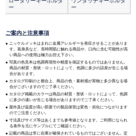
ロータリーキーホルダ
ワンタッチキーホルダ
ー
ー
ご案内と注意事項
● ニッケルメッキはまれに金属アレルギーを発症させることがありま
す。装身具など、長時間肌に触れる商品や、口内に含む可能性が高
い商品への使用は極力お控え下さい。
● 写真の色見本は色調再現性や精度を保証するものではありません。
商品の材質・形状・ロットによって、色調に多少の誤差が生じる場
合があります。
● カタログ印刷のと都合上、商品の色・素材感が実物と多少異なる場
合がございますのでご了承ください。
● カタログ掲載のカラーは商品の材質・形状・ロットによって、色調
に多少の違いが生じる場合がありますのでご了承ください。
● 屋外及び温度が高い部屋での製品保管は変色・劣化につながります
のでご注意ください。
● 寸法及びサイズ等はあくまでも参考値となります。ご利用になられ
る条件を元にサンプルにてご確認ください。
● 記載の商品は常に在庫が確保されているものではございません。定