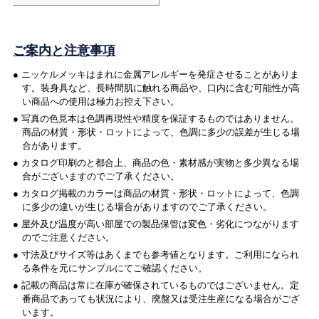
ご案内と注意事項
● ニッケルメッキはまれに金属アレルギーを発症させることがありま
す。装身具など、長時間肌に触れる商品や、口内に含む可能性が高
い商品への使用は極力お控え下さい。
● 写真の色見本は色調再現性や精度を保証するものではありません。
商品の材質・形状・ロットによって、色調に多少の誤差が生じる場
合があります。
● カタログ印刷のと都合上、商品の色・素材感が実物と多少異なる場
合がございますのでご了承ください。
● カタログ掲載のカラーは商品の材質・形状・ロットによって、色調
に多少の違いが生じる場合がありますのでご了承ください。
● 屋外及び温度が高い部屋での製品保管は変色・劣化につながります
のでご注意ください。
● 寸法及びサイズ等はあくまでも参考値となります。ご利用になられ
る条件を元にサンプルにてご確認ください。
● 記載の商品は常に在庫が確保されているものではございません。定
番商品であっても状況により、廃盤又は受注生産になる場合がござ
います。