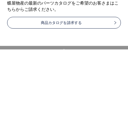
蝶屋物産の最新のパーツカタログをご希望のお客さまはこ
ちらからご請求ください。
商品カタログを請求する
ページトップへ戻る
蝶屋物産株式会社
〒544-0015
大阪市生野区巽南1-12-3
TEL：06-6754-8866