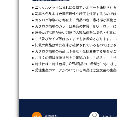
● ニッケルメッキはまれに金属アレルギーを発症させ
● 写真の色見本は色調再現性や精度を保証するもので
● カタログ印刷のと都合上、商品の色・素材感が実物
● カタログ掲載のカラーは商品の材質・形状・ロット
● 屋外及び温度が高い部屋での製品保管は変色・劣化
● 寸法及びサイズ等はあくまでも参考値となります。
● 記載の商品は常に在庫が確保されているものではご
● カタログ掲載の商品は予告なく仕様変更する場合が
● ご注文の際は在庫状況をご確認の上、「品名」・「
● 特注仕様・特注色等、OEM商品のご希望がございま
● 受注生産のマークがついている商品はご注文後の生
新着商品
キーホル