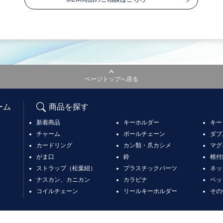
ページトップへ戻る
ーム
商品を探す
新着商品
キーホルダー
キー
チャーム
ボールチェーン
ダブ
カードリング
カン類・爪カシメ
マグ
がま口
鈴
根付
ストラップ（松葉紐）
プラスチックパーツ
ネッ
ナスカン、カニカン
カラビナ
ペッ
コイルチェーン
リールキーホルダー
その