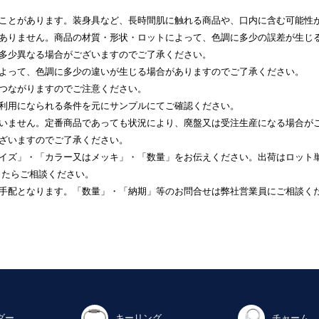
ることがあります。装身具など、長時間肌に触れる商品や、口内に含む可能性
はありません。商品の材質・形状・ロットによって、色調に多少の誤差が生じ
と多少異なる場合がございますのでご了承ください。
によって、色調に多少の違いが生じる場合がありますのでご了承ください。
につながりますのでご注意ください。
ご利用になられる条件を元にサンプルにてご確認ください。
ざいません。定番商品であっても状況により、廃盤又は受注生産になる場合が
ございますのでご了承ください。
サイズ」・「カラー又はメッキ」・「数量」をお伝えください。出荷はロット
したらご相談ください。
産手配となります。「数量」・「納期」等のお問合せは弊社営業員にご相談く
ダー
キーリング
チャーム