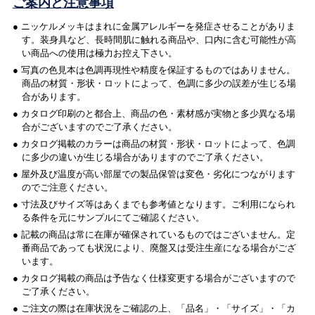
ご案内と注意事項
● ニッケルメッキはまれに金属アレルギーを発症させることがありま
す。装身具など、長時間肌に触れる商品や、口内に含む可能性が高
い商品への使用は極力お控え下さい。
● 写真の色見本は色調再現性や精度を保証するものではありません。
商品の材質・形状・ロットによって、色調に多少の誤差が生じる場
合があります。
● カタログ印刷のと都合上、商品の色・素材感が実物と多少異なる場
合がございますのでご了承ください。
● カタログ掲載のカラーは商品の材質・形状・ロットによって、色調
に多少の違いが生じる場合がありますのでご了承ください。
● 屋外及び温度が高い部屋での製品保管は変色・劣化につながります
のでご注意ください。
● 寸法及びサイズ等はあくまでも参考値となります。ご利用になられ
る条件を元にサンプルにてご確認ください。
● 記載の商品は常に在庫が確保されているものではございません。定
番商品であっても状況により、廃盤又は受注生産になる場合がござ
います。
● カタログ掲載の商品は予告なく仕様変更する場合がございますので
ご了承ください。
● ご注文の際は在庫状況をご確認の上、「品名」・「サイズ」・「カ