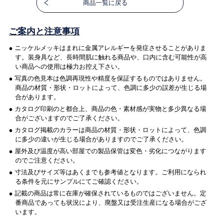
商品一覧に戻る
ご案内と注意事項
● ニッケルメッキはまれに金属アレルギーを発症させることがありま
す。装身具など、長時間肌に触れる商品や、口内に含む可能性が高
い商品への使用は極力お控え下さい。
● 写真の色見本は色調再現性や精度を保証するものではありません。
商品の材質・形状・ロットによって、色調に多少の誤差が生じる場
合があります。
● カタログ印刷のと都合上、商品の色・素材感が実物と多少異なる場
合がございますのでご了承ください。
● カタログ掲載のカラーは商品の材質・形状・ロットによって、色調
に多少の違いが生じる場合がありますのでご了承ください。
● 屋外及び温度が高い部屋での製品保管は変色・劣化につながります
のでご注意ください。
● 寸法及びサイズ等はあくまでも参考値となります。ご利用になられ
る条件を元にサンプルにてご確認ください。
● 記載の商品は常に在庫が確保されているものではございません。定
番商品であっても状況により、廃盤又は受注生産になる場合がござ
います。