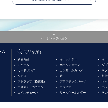
ページトップへ戻る
ーム
商品を探す
新着商品
キーホルダー
キー
チャーム
ボールチェーン
ダブ
カードリング
カン類・爪カシメ
マグ
がま口
鈴
根付
ストラップ（松葉紐）
プラスチックパーツ
ネッ
ナスカン、カニカン
カラビナ
ペッ
コイルチェーン
リールキーホルダー
その