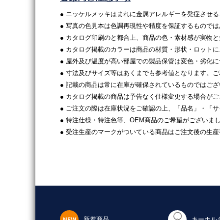
● ニッケルメッキはまれに金属アレルギーを発症させ
● 写真の色見本は色調再現性や精度を保証するもので
● カタログ印刷のと都合上、商品の色・素材感が実物
● カタログ掲載のカラーは商品の材質・形状・ロット
● 屋外及び温度が高い部屋での製品保管は変色・劣化
● 寸法及びサイズ等はあくまでも参考値となります。
● 記載の商品は常に在庫が確保されているものではご
● カタログ掲載の商品は予告なく仕様変更する場合が
● ご注文の際は在庫状況をご確認の上、「品名」・「
● 特注仕様・特注色等、OEM商品のご希望がございま
● 受注生産のマークがついている商品はご注文後の生
新着商品
キーホル