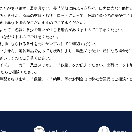
ることがあります。装身具など、長時間肌に触れる商品や、口内に含む可能性
はありません。商品の材質・形状・ロットによって、色調に多少の誤差が生じ
と多少異なる場合がございますのでご了承ください。
によって、色調に多少の違いが生じる場合がありますのでご了承ください。
につながりますのでご注意ください。
ご利用になられる条件を元にサンプルにてご確認ください。
ざいません。定番商品であっても状況により、廃盤又は受注生産になる場合が
ございますのでご了承ください。
サイズ」・「カラー又はメッキ」・「数量」をお伝えください。出荷はロット
したらご相談ください。
産手配となります。「数量」・「納期」等のお問合せは弊社営業員にご相談く
ダー
キーリング
チャーム